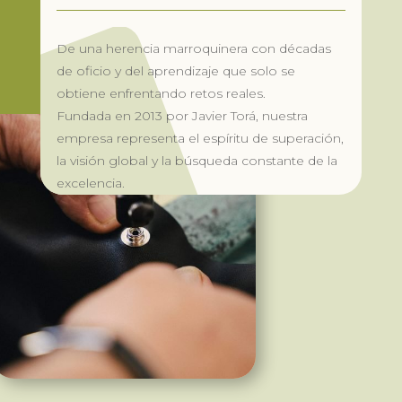
De una herencia marroquinera con décadas
de oficio y del aprendizaje que solo se
obtiene enfrentando retos reales.
Fundada en 2013 por Javier Torá, nuestra
empresa representa el espíritu de superación,
la visión global y la búsqueda constante de la
excelencia.